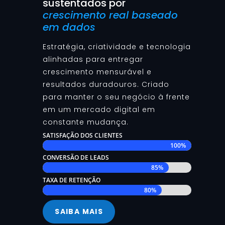
sustentados por
crescimento real baseado
em dados
Estratégia, criatividade e tecnologia
alinhadas para entregar
crescimento mensurável e
resultados duradouros. Criado
para manter o seu negócio à frente
em um mercado digital em
constante mudança.
SATISFAÇÃO DOS CLIENTES
100%
100%
CONVERSÃO DE LEADS
85%
85%
TAXA DE RETENÇÃO
80%
80%
SAIBA MAIS