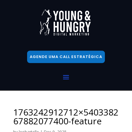
AGENDE UMA CALL ESTRATÉGICA
1763242912712×5403382
67882077400-feature
by
leobartelle
|
Dec 9, 2025