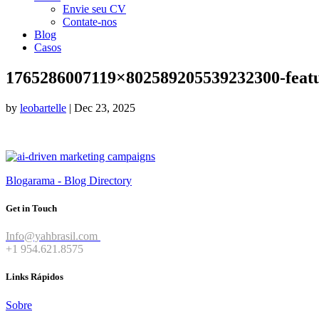
Envie seu CV
Contate-nos
Blog
Casos
1765286007119×802589205539232300-feat
by
leobartelle
|
Dec 23, 2025
Blogarama - Blog Directory
Get in Touch
Info@yahbrasil.com
+1 954.621.8575
Links Rápidos
Sobre