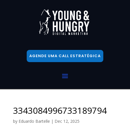
AGENDE UMA CALL ESTRATÉGICA
3343084996733189794
by
Eduardo Bartelle
|
Dec 12, 2025