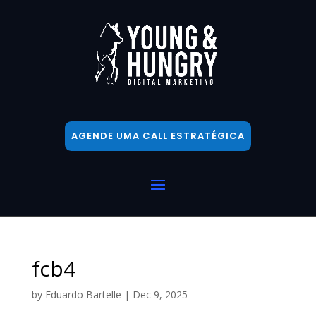
AGENDE UMA CALL ESTRATÉGICA
fcb4
by
Eduardo Bartelle
|
Dec 9, 2025