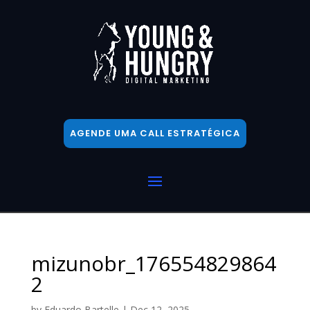
AGENDE UMA CALL ESTRATÉGICA
mizunobr_176554829864
2
by
Eduardo Bartelle
|
Dec 12, 2025