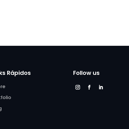
nks Rápidos
Follow us
re
tfolio
g