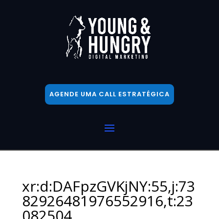
AGENDE UMA CALL ESTRATÉGICA
xr:d:DAFpzGVKjNY:55,j:73
82926481976552916,t:23
082504